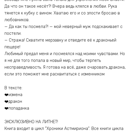
Да что он такое несёт?! Вчера ведь клялся в любви. Рука
тянется к кубку с вином. Хватаю его и со злости бросаю в
любовников.
— Да как ты посмела?! — мой неверный муж подскакивает с
постели.
— Стража! Схватите мерзавку и отведите её к драконьей
пещере!
Любимый предал меня и посмеялся над моими чувствами. Но
я не для того попала в новый мир, чтобы терпеть
несправедливость. Я готова на всё, даже очаровать дракона,
если это поможет мне расквитаться с изменником
В тексте:
❤️измена
❤️дракон
❤️попаданка
ЭКСКЛЮЗИВНО НА ЛИТНЕТ!
Книга входит в цикл "Хроники Астмириона". Все книги цикла