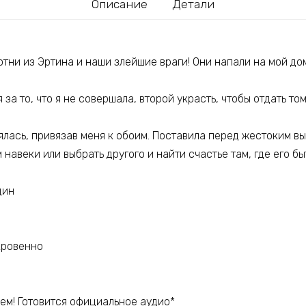
Описание
Детали
отни из Эртина и наши злейшие враги! Они напали на мой д
за то, что я не совершала, второй украсть, чтобы отдать том
ялась, привязав меня к обоим. Поставила перед жестоким вы
 навеки или выбрать другого и найти счастье там, где его бы
дин
кровенно
ем! Готовится официальное аудио*