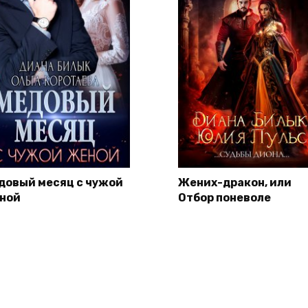
довый месяц с чужой
Жених-дракон, или
ной
Отбор поневоле