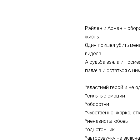
Рэйден и Арман – обор
жизнь.
Один пришел убить меня 
видела.
А судьба взяла и посме
палача и остаться с ним
*властный герой и не о
*сильные эмоции
*оборотни
*чувственно, жарко, от
*ненавистьлюбовь
*однотомник
*автоозвучку не включа