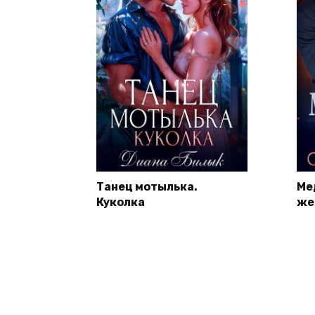
Танец мотылька.
Ме
Куколка
же