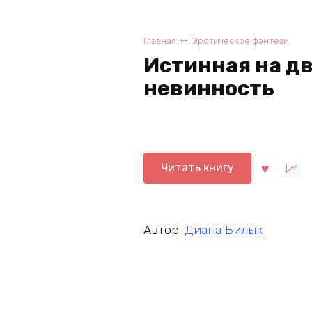
Главная
Эротическое фэнтези
Истинная на дв
невинность
Читать книгу
Автор:
Диана Билык