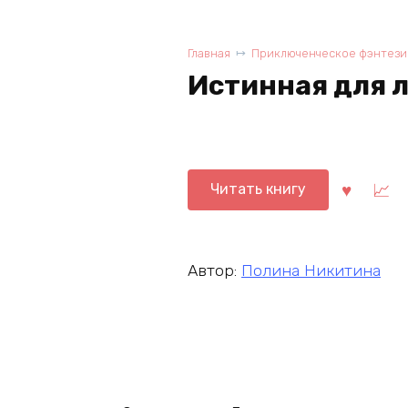
Главная
Приключенческое фэнтези
Истинная для 
Читать книгу
Автор:
Полина Никитина