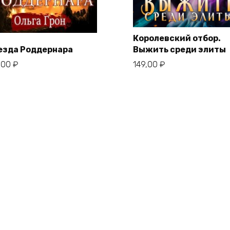
Королевский отбор.
езда Роддернара
Выжить среди элиты
,00
₽
149,00
₽