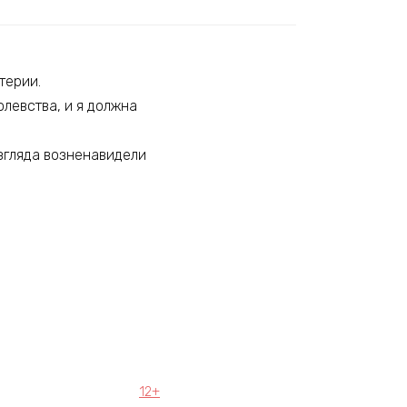
терии.
левства, и я должна
згляда возненавидели
12+