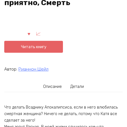
приятно, Смерть
Читать книгу
Автор:
Рианнон Шейл
Описание
Детали
Что делать Всаднику Апокалипсиса, если в него влюбилась
смертная женщина? Ничего не делать, потому что Катя все
сделает за него!
Меня зовут Рагнар. В моей жизни случилось кое-что