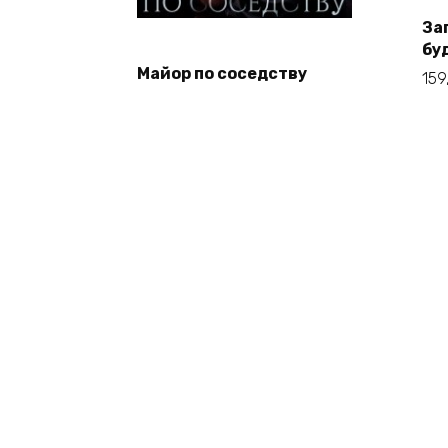
За
бу
Майор по соседству
159