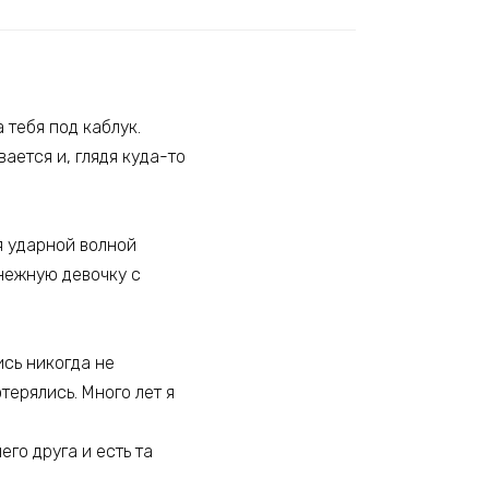
 тебя под каблук.
вается и, глядя куда-то
я ударной волной
нежную девочку с
ись никогда не
терялись. Много лет я
го друга и есть та