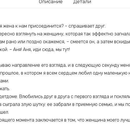
Описание
Детали
оя жена к нам присоединится? – спрашивает друг.
тересно взглянуть на женщину, которая так эффектно загнала
там рано или поздно окажемся, – смеется он, а затем вскиды
ой. – Аня! Аня, иди сюда, мы тут!
ываю направление его взгляда, и в следующую секунду мен
 прошлое, в котором я всем сердцем любил одну маленькую 
ами.
жать.
детдоме. Влюбились друг в друга с первого взгляда и поклял
а сыграла злую шутку: ее забрали в приемную семью, и мы по
ашел.
ящего момента заключается в том, что женщина моего лучше