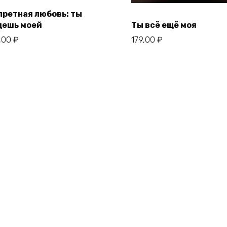
претная любовь: ты
дешь моей
Ты всё ещё моя
,00
₽
179,00
₽