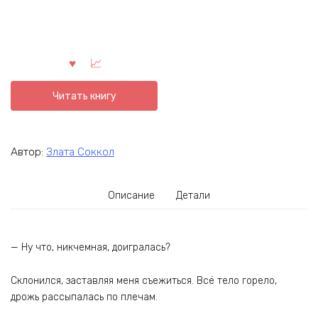
Читать книгу
Автор:
Злата Соккол
Описание
Детали
— Ну что, никчемная, доигралась?
Склонился, заставляя меня съежиться. Всё тело горело,
дрожь рассыпалась по плечам.