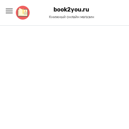
Перейти
к
book2you.ru
содержанию
Книжный онлайн магазин