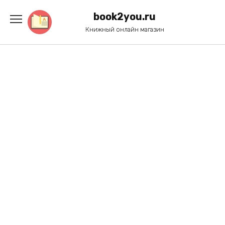
Перейти
к
book2you.ru
содержанию
Книжный онлайн магазин